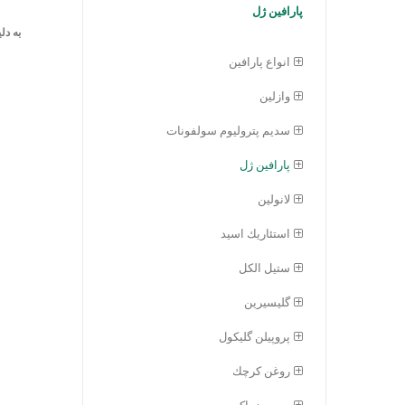
پارافين ژل
به دل
انواع پارافین
وازلین
سديم پتروليوم سولفونات
پارافين ژل
لانولين
استئاريك اسيد
ستيل الكل
گليسيرين
پروپيلن گلیکول
روغن كرچك