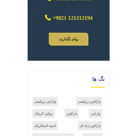
+9821 121212194
پیام بگذارید
تگ ها
پارافین رزپلیمر
وازلین رزپلیمر
وازلین
پارافین
روغن کرچک
پارافین ژله ای
اسید استئاریک