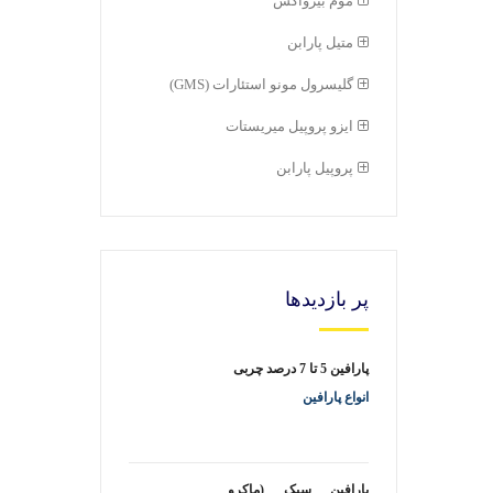
موم بيزواكس
متيل پارابن
گلیسرول مونو استئارات (GMS)
ايزو پروپيل میريستات
پروپیل پارابن
پر بازدیدها
پارافین 5 تا 7 درصد چربی
انواع پارافین
پارافین سبک (ماکرو