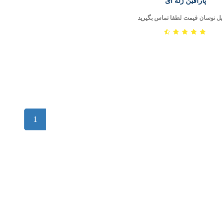
پارافین ژله ای
یل نوسان قیمت لطفا تماس بگیرید
1