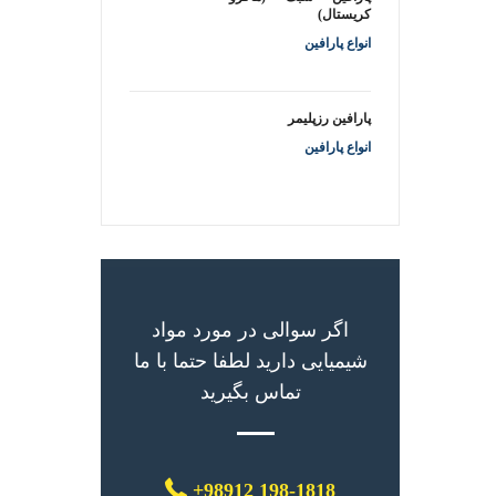
کریستال)
انواع پارافین
پارافین رزپلیمر
انواع پارافین
اگر سوالی در مورد مواد
شیمیایی دارید لطفا حتما با ما
تماس بگیرید
+98912 198-1818