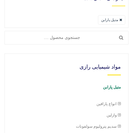
متيل پارابن
مواد شیمیایی رازی
متيل پارابن
انواع پارافین
وازلین
سديم پتروليوم سولفونات