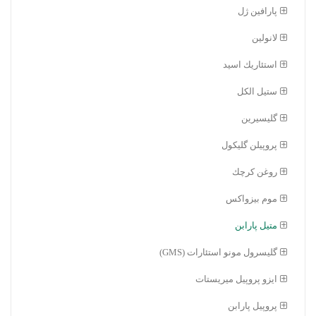
پارافين ژل
لانولين
استئاريك اسيد
ستيل الكل
گليسيرين
پروپيلن گلیکول
روغن كرچك
موم بيزواكس
متيل پارابن
گلیسرول مونو استئارات (GMS)
ايزو پروپيل میريستات
پروپیل پارابن