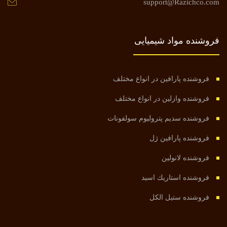
support@Razichco.com
فروشنده مواد شیمیایی
فروشنده پارافين در انواع مختلف
فروشنده وازلین در انواع مختلف
فروشنده سديم پتروليوم سولفونات
فروشنده پارافين ژل
فروشنده لانولین
فروشنده استاريك اسيد
فروشنده ستيل الكل