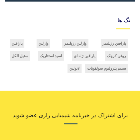
تگ ها
پارافین رزپلیمر
وازلین رزپلیمر
وازلین
پارافین
روغن کرچک
پارافین ژله ای
اسید استئاریک
ستیل الکل
سدیم پترولیوم سولفونات
لانولین
برای اشتراک در خبرنامه شیمیایی رازی عضو شوید